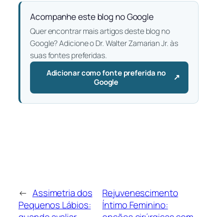
Acompanhe este blog no Google
Quer encontrar mais artigos deste blog no
Google? Adicione o Dr. Walter Zamarian Jr. às
suas fontes preferidas.
Adicionar como fonte preferida no
↗
— Abre em uma nova aba
Google
←
Assimetria dos
Rejuvenescimento
Pequenos Lábios:
Íntimo Feminino:
quando avaliar
opções cirúrgicas com