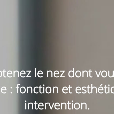
tenez le nez dont vou
e : fonction et esthét
intervention.