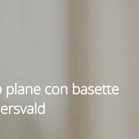
p plane con basette
uersvald