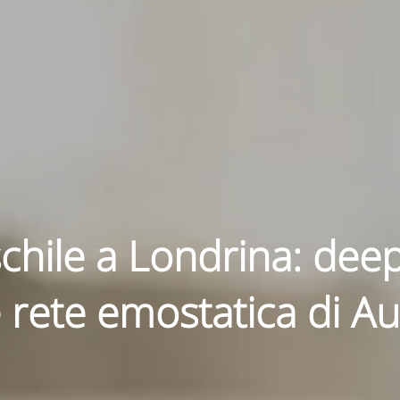
aschile a Londrina: dee
e rete emostatica di A