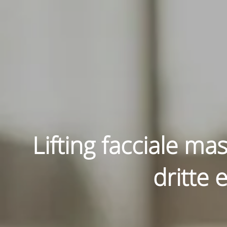
Lifting facciale m
dritte 