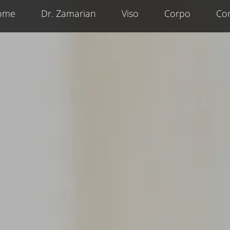
ome
Dr. Zamarian
Viso
Corpo
Con