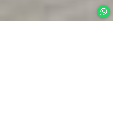
Home
» Dr. Walter Zamarian Jr.
Di
Dr. Walter Zamarian Jr.
· Aggiornato: 27/02/2026
La mia missione:
risultati naturali che
trasformano la vita
Due decenni dedicati all'arte del