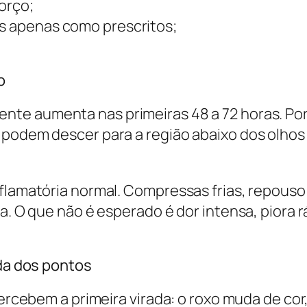
forço;
os apenas como prescritos;
o
nte aumenta nas primeiras 48 a 72 horas. Por i
 podem descer para a região abaixo dos olhos
flamatória normal. Compressas frias, repouso 
a. O que não é esperado é dor intensa, piora r
ada dos pontos
 percebem a primeira virada: o roxo muda de co