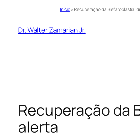
Início
»
Recuperação da Blefaroplastia: dia
Pular
para
Dr. Walter Zamarian Jr.
o
conteúdo
Recuperação da Ble
alerta