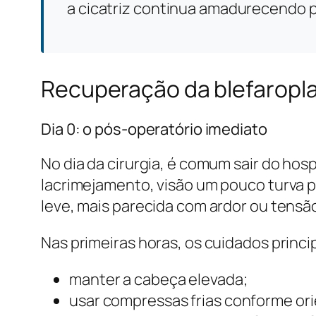
a cicatriz continua amadurecendo 
Recuperação da blefaroplas
Dia 0: o pós-operatório imediato
No dia da cirurgia, é comum sair do hos
lacrimejamento, visão um pouco turva 
leve, mais parecida com ardor ou tensão
Nas primeiras horas, os cuidados princip
manter a cabeça elevada;
usar compressas frias conforme or