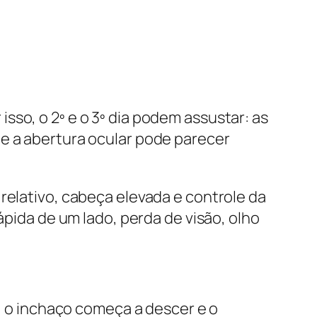
sso, o 2º e o 3º dia podem assustar: as
 e a abertura ocular pode parecer
relativo, cabeça elevada e controle da
ápida de um lado, perda de visão, olho
r, o inchaço começa a descer e o