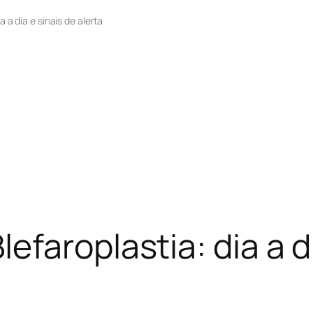
 a dia e sinais de alerta
faroplastia: dia a di