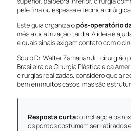
superior, pálpebra inferior, cirurgia c
pele fina ou espessa e técnica cirúrgi
Este guia organiza o
pós-operatório da
mês e cicatrização tardia. A ideia é a
e quais sinais exigem contato com o cir
Sou o Dr. Walter Zamarian Jr., cirurgião
Brasileira de Cirurgia Plástica e da Ame
cirurgias realizadas, considero que a r
bem em muitos casos, mas são estrutura
Resposta curta:
o inchaço e os ro
os pontos costumam ser retirados ent