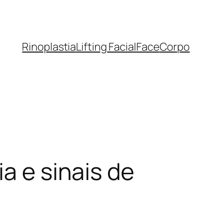
Rinoplastia
Lifting Facial
Face
Corpo
a e sinais de