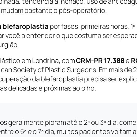
ombinada, tendência a inchaço, uso de anticoag
ca mudam bastante o pós-operatório.
 blefaroplastia
por fases: primeiras horas, 1º a
judar você a entender o que costuma ser esper
urgião.
 plástico em Londrina, com
CRM-PR 17.388
e
R
rican Society of Plastic Surgeons. Em mais de 
ecuperação da blefaroplastia precisa ser expl
s delicadas e próximas ao olho.
xos geralmente pioram até o 2º ou 3º dia, com
re o 5º e o 7º dia, muitos pacientes voltam ao 