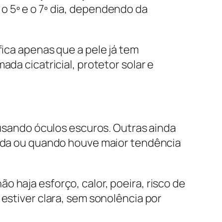
o 5º e o 7º dia, dependendo da
fica apenas que a pele já tem
da cicatricial, protetor solar e
 usando óculos escuros. Outras ainda
ada ou quando houve maior tendência
 haja esforço, calor, poeira, risco de
 estiver clara, sem sonolência por