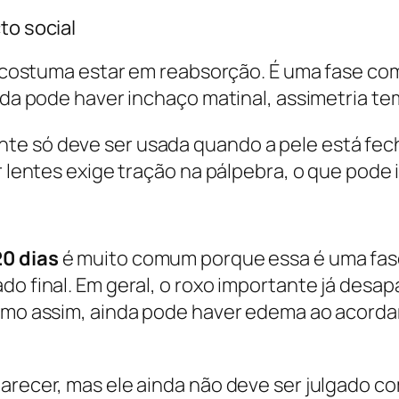
to social
oxo costuma estar em reabsorção. É uma fase c
nda pode haver inchaço matinal, assimetria tem
e só deve ser usada quando a pele está fecha
 lentes exige tração na pálpebra, o que pode ir
20 dias
é muito comum porque essa é uma fase
o final. Em geral, o roxo importante já desapa
esmo assim, ainda pode haver edema ao acorda
arecer, mas ele ainda não deve ser julgado co