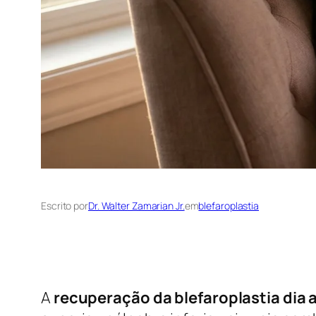
Escrito por
Dr. Walter Zamarian Jr.
em
blefaroplastia
A
recuperação da blefaroplastia dia a