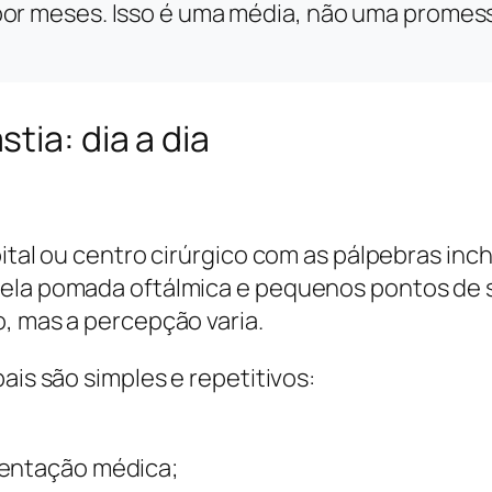
por meses. Isso é uma média, não uma promes
tia: dia a dia
pital ou centro cirúrgico com as pálpebras in
pela pomada oftálmica e pequenos pontos de s
, mas a percepção varia.
ais são simples e repetitivos:
ientação médica;