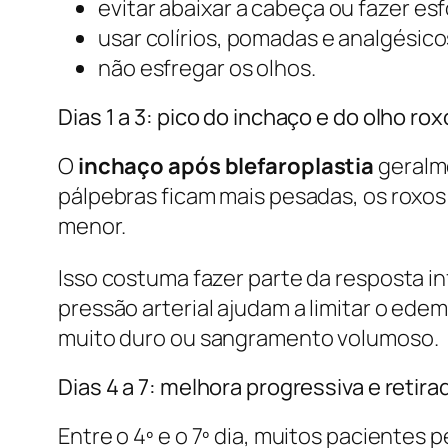
evitar abaixar a cabeça ou fazer es
usar colírios, pomadas e analgésic
não esfregar os olhos.
Dias 1 a 3: pico do inchaço e do olho rox
O
inchaço após blefaroplastia
geralme
pálpebras ficam mais pesadas, os roxos
menor.
Isso costuma fazer parte da resposta in
pressão arterial ajudam a limitar o edem
muito duro ou sangramento volumoso.
Dias 4 a 7: melhora progressiva e retir
Entre o 4º e o 7º dia, muitos pacientes